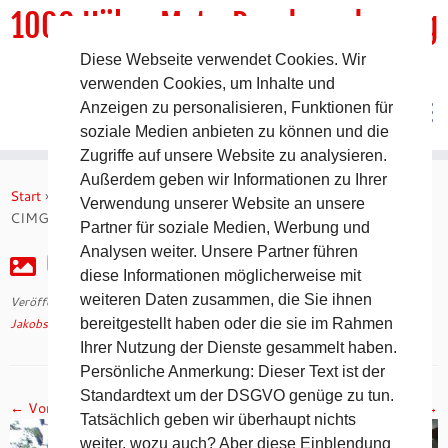
1000 HöhenMeterRundwanderweg
Diese Webseite verwendet Cookies. Wir
DER Rundwanderweg um Pommelsbrunn
verwenden Cookies, um Inhalte und
Anzeigen zu personalisieren, Funktionen für
soziale Medien anbieten zu können und die
Zugriffe auf unsere Website zu analysieren.
Zum
Außerdem geben wir Informationen zu Ihrer
Inhalt
Start
»
Jakobsweg 2008 – 5. Tag auf dem Camino Francés
»
Verwendung unserer Website an unsere
springen
CIMG2245
Partner für soziale Medien, Werbung und
Analysen weiter. Unsere Partner führen
CIMG2245
diese Informationen möglicherweise mit
weiteren Daten zusammen, die Sie ihnen
Veröffentlicht am
30. April 2018
mit den Abmessungen
1024 × 768
in
Jakobsweg 2008 – 5. Tag auf dem Camino Francés
bereitgestellt haben oder die sie im Rahmen
.
Ihrer Nutzung der Dienste gesammelt haben.
Persönliche Anmerkung: Dieser Text ist der
Standardtext um der DSGVO genüge zu tun.
← Vorheriges
Nächstes →
Tatsächlich geben wir überhaupt nichts
weiter, wozu auch? Aber diese Einblendung