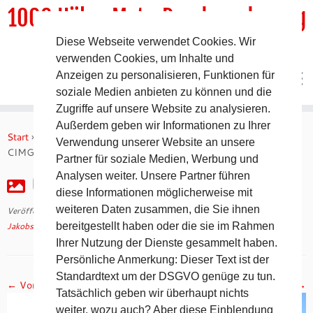
1000 HöhenMeterRundwanderweg
Diese Webseite verwendet Cookies. Wir
DER Rundwanderweg um Pommelsbrunn
verwenden Cookies, um Inhalte und
Anzeigen zu personalisieren, Funktionen für
soziale Medien anbieten zu können und die
Zugriffe auf unsere Website zu analysieren.
Zum
Außerdem geben wir Informationen zu Ihrer
Inhalt
Start
»
Jakobsweg 2008 – 6. Tag auf dem Camino Francés
»
Verwendung unserer Website an unsere
springen
CIMG2262
Partner für soziale Medien, Werbung und
Analysen weiter. Unsere Partner führen
CIMG2262
diese Informationen möglicherweise mit
weiteren Daten zusammen, die Sie ihnen
Veröffentlicht am
30. April 2018
mit den Abmessungen
1024 × 768
in
Jakobsweg 2008 – 6. Tag auf dem Camino Francés
bereitgestellt haben oder die sie im Rahmen
.
Ihrer Nutzung der Dienste gesammelt haben.
Persönliche Anmerkung: Dieser Text ist der
Standardtext um der DSGVO genüge zu tun.
← Vorheriges
Nächstes →
Tatsächlich geben wir überhaupt nichts
weiter, wozu auch? Aber diese Einblendung