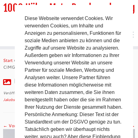
1000 HöhenMeterRundwanderweg
Diese Webseite verwendet Cookies. Wir
DER Rundwanderweg um Pommelsbrunn
verwenden Cookies, um Inhalte und
Anzeigen zu personalisieren, Funktionen für
soziale Medien anbieten zu können und die
Zugriffe auf unsere Website zu analysieren.
Zum
Außerdem geben wir Informationen zu Ihrer
Inhalt
Start
»
Jakobsweg 2008 – 9. Tag auf dem Camino Francés
»
Verwendung unserer Website an unsere
springen
CIMG2398
Partner für soziale Medien, Werbung und
Analysen weiter. Unsere Partner führen
CIMG2398
diese Informationen möglicherweise mit
weiteren Daten zusammen, die Sie ihnen
Veröffentlicht am
30. April 2018
mit den Abmessungen
1024 × 768
in
Jakobsweg 2008 – 9. Tag auf dem Camino Francés
bereitgestellt haben oder die sie im Rahmen
.
Ihrer Nutzung der Dienste gesammelt haben.
Persönliche Anmerkung: Dieser Text ist der
Standardtext um der DSGVO genüge zu tun.
← Vorheriges
Nächstes →
Tatsächlich geben wir überhaupt nichts
weiter, wozu auch? Aber diese Einblendung