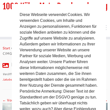
1000 HöhenMeterRundwanderweg
Diese Webseite verwendet Cookies. Wir
DER Rundwanderweg um Pommelsbrunn
verwenden Cookies, um Inhalte und
Anzeigen zu personalisieren, Funktionen für
soziale Medien anbieten zu können und die
Zugriffe auf unsere Website zu analysieren.
Zum
Außerdem geben wir Informationen zu Ihrer
Inhalt
Start
»
Jakobsweg 2008 – 9. Tag auf dem Camino Francés
»
Verwendung unserer Website an unsere
springen
CIMG2400
Partner für soziale Medien, Werbung und
Analysen weiter. Unsere Partner führen
CIMG2400
diese Informationen möglicherweise mit
weiteren Daten zusammen, die Sie ihnen
Veröffentlicht am
30. April 2018
mit den Abmessungen
1024 × 768
in
Jakobsweg 2008 – 9. Tag auf dem Camino Francés
bereitgestellt haben oder die sie im Rahmen
.
Ihrer Nutzung der Dienste gesammelt haben.
Persönliche Anmerkung: Dieser Text ist der
Standardtext um der DSGVO genüge zu tun.
← Vorheriges
Nächstes →
Tatsächlich geben wir überhaupt nichts
weiter, wozu auch? Aber diese Einblendung