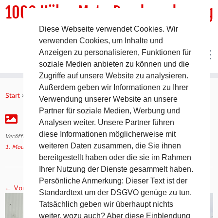
1000 HöhenMeterRundwanderweg
Diese Webseite verwendet Cookies. Wir
DER Rundwanderweg um Pommelsbrunn
verwenden Cookies, um Inhalte und
Anzeigen zu personalisieren, Funktionen für
soziale Medien anbieten zu können und die
Zugriffe auf unsere Website zu analysieren.
Zum
Außerdem geben wir Informationen zu Ihrer
Inhalt
Start
»
1. Mountainman in Pommelsbrunn
»
IMG_0080
Verwendung unserer Website an unsere
springen
Partner für soziale Medien, Werbung und
IMG_0080
Analysen weiter. Unsere Partner führen
diese Informationen möglicherweise mit
Veröffentlicht am
4. Dezember 2022
mit den Abmessungen
2560 × 1920
in
weiteren Daten zusammen, die Sie ihnen
1. Mountainman in Pommelsbrunn
.
bereitgestellt haben oder die sie im Rahmen
Ihrer Nutzung der Dienste gesammelt haben.
Persönliche Anmerkung: Dieser Text ist der
← Vorheriges
Standardtext um der DSGVO genüge zu tun.
Tatsächlich geben wir überhaupt nichts
weiter, wozu auch? Aber diese Einblendung