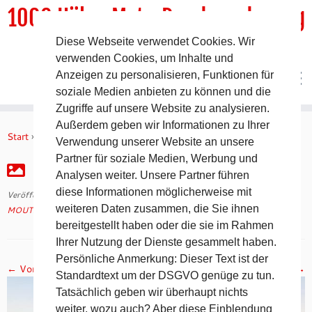
1000 HöhenMeterRundwanderweg
Diese Webseite verwendet Cookies. Wir
DER Rundwanderweg um Pommelsbrunn
verwenden Cookies, um Inhalte und
Anzeigen zu personalisieren, Funktionen für
soziale Medien anbieten zu können und die
Zugriffe auf unsere Website zu analysieren.
Zum
Außerdem geben wir Informationen zu Ihrer
Inhalt
Start
»
MOUTAINMAN Impressionen vom 6.1.20
»
IMG_7453
Verwendung unserer Website an unsere
springen
Partner für soziale Medien, Werbung und
IMG_7453
Analysen weiter. Unsere Partner führen
diese Informationen möglicherweise mit
Veröffentlicht am
8. Januar 2020
mit den Abmessungen
1316 × 640
in
weiteren Daten zusammen, die Sie ihnen
MOUTAINMAN Impressionen vom 6.1.20
.
bereitgestellt haben oder die sie im Rahmen
Ihrer Nutzung der Dienste gesammelt haben.
Persönliche Anmerkung: Dieser Text ist der
← Vorheriges
Nächstes →
Standardtext um der DSGVO genüge zu tun.
Tatsächlich geben wir überhaupt nichts
weiter, wozu auch? Aber diese Einblendung