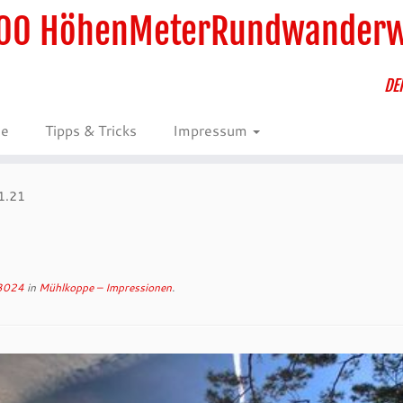
00 HöhenMeterRundwander
DE
ie
Tipps & Tricks
Impressum
1.21
3024
in
Mühlkoppe – Impressionen
.