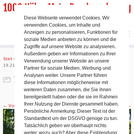
1000 HöhenMeterRundwanderweg
Diese Webseite verwendet Cookies. Wir
DER Rundwanderweg um Pommelsbrunn
verwenden Cookies, um Inhalte und
Anzeigen zu personalisieren, Funktionen für
soziale Medien anbieten zu können und die
Zugriffe auf unsere Website zu analysieren.
Zum
Außerdem geben wir Informationen zu Ihrer
Inhalt
Start
»
RoutenImpressionen August 2015
»
2015-08-31
Verwendung unserer Website an unsere
springen
19.21.57
Partner für soziale Medien, Werbung und
Analysen weiter. Unsere Partner führen
2015-08-31 19.21.57
diese Informationen möglicherweise mit
weiteren Daten zusammen, die Sie ihnen
bereitgestellt haben oder die sie im Rahmen
Ihrer Nutzung der Dienste gesammelt haben.
← Vorheriges
Nächstes →
Persönliche Anmerkung: Dieser Text ist der
Standardtext um der DSGVO genüge zu tun.
Tatsächlich geben wir überhaupt nichts
weiter, wozu auch? Aber diese Einblendung