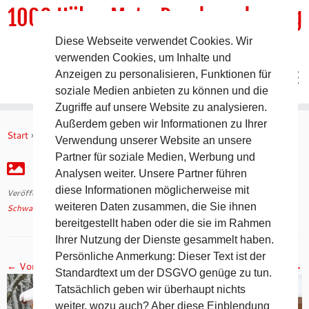
1000 HöhenMeterRundwanderweg
Diese Webseite verwendet Cookies. Wir
DER Rundwanderweg um Pommelsbrunn
verwenden Cookies, um Inhalte und
Anzeigen zu personalisieren, Funktionen für
soziale Medien anbieten zu können und die
Zugriffe auf unsere Website zu analysieren.
Zum
Außerdem geben wir Informationen zu Ihrer
Inhalt
Start
»
Schwabacher Winter Ultra (SWU) 2016
»
IMG_2420
Verwendung unserer Website an unsere
springen
Partner für soziale Medien, Werbung und
IMG_2420
Analysen weiter. Unsere Partner führen
diese Informationen möglicherweise mit
Veröffentlicht am
10. Februar 2016
mit den Abmessungen
4272 × 2848
in
weiteren Daten zusammen, die Sie ihnen
Schwabacher Winter Ultra (SWU) 2016
.
bereitgestellt haben oder die sie im Rahmen
Ihrer Nutzung der Dienste gesammelt haben.
Persönliche Anmerkung: Dieser Text ist der
← Vorheriges
Nächstes →
Standardtext um der DSGVO genüge zu tun.
Tatsächlich geben wir überhaupt nichts
weiter, wozu auch? Aber diese Einblendung