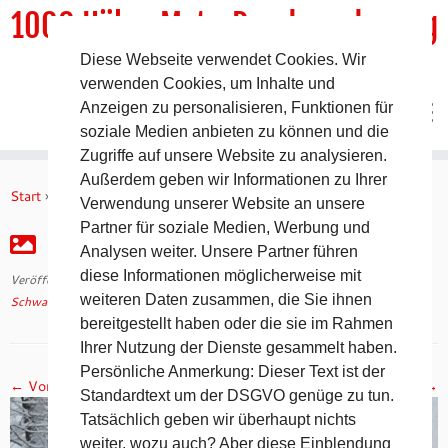
1000 HöhenMeterRundwanderweg
Diese Webseite verwendet Cookies. Wir
DER Rundwanderweg um Pommelsbrunn
verwenden Cookies, um Inhalte und
Anzeigen zu personalisieren, Funktionen für
soziale Medien anbieten zu können und die
Zugriffe auf unsere Website zu analysieren.
Zum
Außerdem geben wir Informationen zu Ihrer
Inhalt
Start
»
Schwabacher Winter Ultra (SWU) 2016
»
IMG_2463
Verwendung unserer Website an unsere
springen
Partner für soziale Medien, Werbung und
IMG_2463
Analysen weiter. Unsere Partner führen
diese Informationen möglicherweise mit
Veröffentlicht am
10. Februar 2016
mit den Abmessungen
4272 × 2848
in
weiteren Daten zusammen, die Sie ihnen
Schwabacher Winter Ultra (SWU) 2016
.
bereitgestellt haben oder die sie im Rahmen
Ihrer Nutzung der Dienste gesammelt haben.
Persönliche Anmerkung: Dieser Text ist der
← Vorheriges
Nächstes →
Standardtext um der DSGVO genüge zu tun.
Tatsächlich geben wir überhaupt nichts
weiter, wozu auch? Aber diese Einblendung