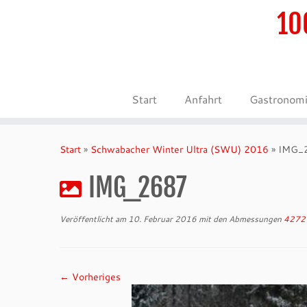
10
Start
Anfahrt
Gastronom
Zum
Inhalt
Start
»
Schwabacher Winter Ultra (SWU) 2016
»
IMG_
springen
IMG_2687
Veröffentlicht am
10. Februar 2016
mit den Abmessungen
4272 
← Vorheriges