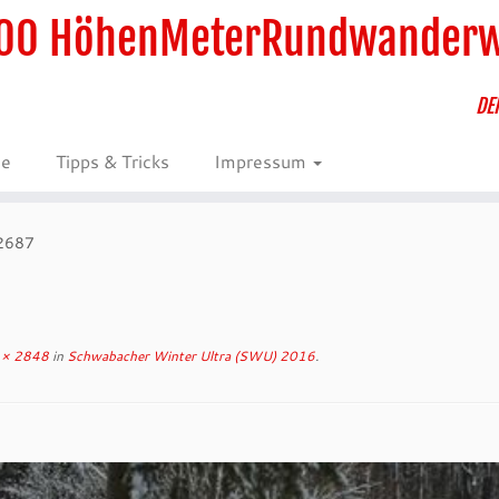
00 HöhenMeterRundwander
DE
ie
Tipps & Tricks
Impressum
2687
× 2848
in
Schwabacher Winter Ultra (SWU) 2016
.