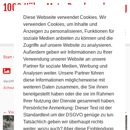
1000 HöhenMeterRundwanderweg
Diese Webseite verwendet Cookies. Wir
DER Rundwanderweg um Pommelsbrunn
verwenden Cookies, um Inhalte und
Anzeigen zu personalisieren, Funktionen für
soziale Medien anbieten zu können und die
Zugriffe auf unsere Website zu analysieren.
Zum
Außerdem geben wir Informationen zu Ihrer
Inhalt
Start
»
Schwabacher Winter Ultra (SWU) 2016
»
IMG_2752
Verwendung unserer Website an unsere
springen
Partner für soziale Medien, Werbung und
IMG_2752
Analysen weiter. Unsere Partner führen
diese Informationen möglicherweise mit
Veröffentlicht am
10. Februar 2016
mit den Abmessungen
4272 × 2848
in
weiteren Daten zusammen, die Sie ihnen
Schwabacher Winter Ultra (SWU) 2016
.
bereitgestellt haben oder die sie im Rahmen
Ihrer Nutzung der Dienste gesammelt haben.
Persönliche Anmerkung: Dieser Text ist der
← Vorheriges
Nächstes →
Standardtext um der DSGVO genüge zu tun.
Tatsächlich geben wir überhaupt nichts
weiter, wozu auch? Aber diese Einblendung