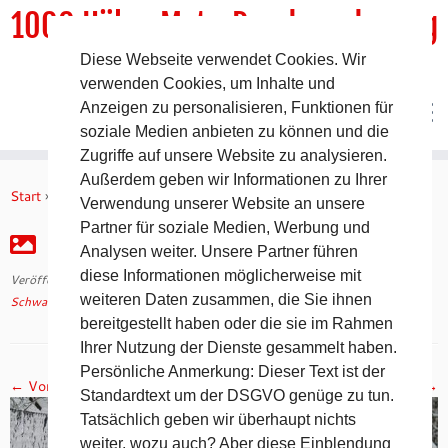
1000 HöhenMeterRundwanderweg
Diese Webseite verwendet Cookies. Wir
DER Rundwanderweg um Pommelsbrunn
verwenden Cookies, um Inhalte und
Anzeigen zu personalisieren, Funktionen für
soziale Medien anbieten zu können und die
Zugriffe auf unsere Website zu analysieren.
Zum
Außerdem geben wir Informationen zu Ihrer
Inhalt
Start
»
Schwabacher Winter Ultra (SWU) 2016
»
IMG_2824
Verwendung unserer Website an unsere
springen
Partner für soziale Medien, Werbung und
IMG_2824
Analysen weiter. Unsere Partner führen
diese Informationen möglicherweise mit
Veröffentlicht am
10. Februar 2016
mit den Abmessungen
4272 × 2848
in
weiteren Daten zusammen, die Sie ihnen
Schwabacher Winter Ultra (SWU) 2016
.
bereitgestellt haben oder die sie im Rahmen
Ihrer Nutzung der Dienste gesammelt haben.
Persönliche Anmerkung: Dieser Text ist der
← Vorheriges
Nächstes →
Standardtext um der DSGVO genüge zu tun.
Tatsächlich geben wir überhaupt nichts
weiter, wozu auch? Aber diese Einblendung