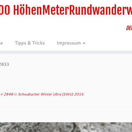
00 HöhenMeterRundwander
DE
ie
Tipps & Tricks
Impressum
2833
× 2848
in
Schwabacher Winter Ultra (SWU) 2016
.