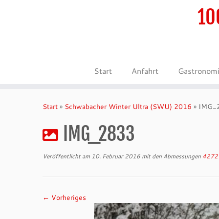
10
Start
Anfahrt
Gastronom
Zum
Inhalt
Start
»
Schwabacher Winter Ultra (SWU) 2016
»
IMG_
springen
IMG_2833
Veröffentlicht am
10. Februar 2016
mit den Abmessungen
4272 
← Vorheriges