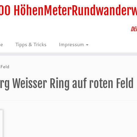
00 HöhenMeterRundwander
DE
ie
Tipps & Tricks
Impressum
 Feld
rg Weisser Ring auf roten Feld