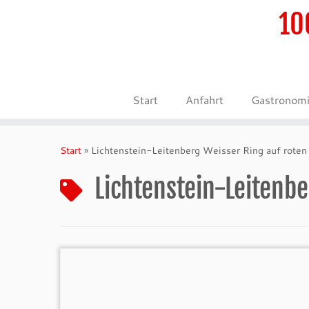
10
Start
Anfahrt
Gastronom
Zum
Inhalt
Start
»
Lichtenstein-Leitenberg Weisser Ring auf roten
springen
Lichtenstein-Leitenbe