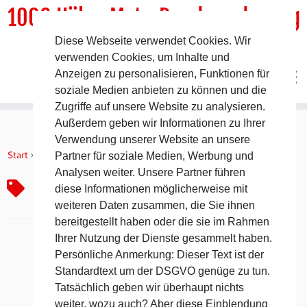
1000 HöhenMeterRundwanderweg
Diese Webseite verwendet Cookies. Wir
DER Rundwanderweg um Pommelsbrunn
verwenden Cookies, um Inhalte und
Anzeigen zu personalisieren, Funktionen für
soziale Medien anbieten zu können und die
Zugriffe auf unsere Website zu analysieren.
Außerdem geben wir Informationen zu Ihrer
Zum
Verwendung unserer Website an unsere
Inhalt
Start
»
öffentliche Einrichtungen
Partner für soziale Medien, Werbung und
springen
Analysen weiter. Unsere Partner führen
öffentliche Einrichtungen
diese Informationen möglicherweise mit
weiteren Daten zusammen, die Sie ihnen
bereitgestellt haben oder die sie im Rahmen
Ihrer Nutzung der Dienste gesammelt haben.
Persönliche Anmerkung: Dieser Text ist der
Standardtext um der DSGVO genüge zu tun.
Tatsächlich geben wir überhaupt nichts
weiter, wozu auch? Aber diese Einblendung