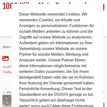
1000 HöhenMeterRundwanderweg
Diese Webseite verwendet Cookies. Wir
DER Rundwanderweg um Pommelsbrunn
verwenden Cookies, um Inhalte und
Anzeigen zu personalisieren, Funktionen für
soziale Medien anbieten zu können und die
Zugriffe auf unsere Website zu analysieren.
Zum
Außerdem geben wir Informationen zu Ihrer
Inhalt
Start
»
Trailtag Fidelio – Rückblick
»
IMG_0694 (2)
Verwendung unserer Website an unsere
springen
Partner für soziale Medien, Werbung und
IMG_0694 (2)
Analysen weiter. Unsere Partner führen
diese Informationen möglicherweise mit
Veröffentlicht am
20. Januar 2017
mit den Abmessungen
5184 × 3092
in
weiteren Daten zusammen, die Sie ihnen
Trailtag Fidelio – Rückblick
.
bereitgestellt haben oder die sie im Rahmen
Ihrer Nutzung der Dienste gesammelt haben.
Persönliche Anmerkung: Dieser Text ist der
← Vorheriges
Nächstes →
Standardtext um der DSGVO genüge zu tun.
Tatsächlich geben wir überhaupt nichts
weiter, wozu auch? Aber diese Einblendung