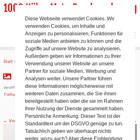
1000 HöhenMeterRundwanderweg
Diese Webseite verwendet Cookies. Wir
DER Rundwanderweg um Pommelsbrunn
verwenden Cookies, um Inhalte und
Anzeigen zu personalisieren, Funktionen für
soziale Medien anbieten zu können und die
Zugriffe auf unsere Website zu analysieren.
Zum
Außerdem geben wir Informationen zu Ihrer
Inhalt
Start
»
Trailtag Fidelio – Rückblick
»
IMG_0699 (2)
Verwendung unserer Website an unsere
springen
Partner für soziale Medien, Werbung und
IMG_0699 (2)
Analysen weiter. Unsere Partner führen
diese Informationen möglicherweise mit
Veröffentlicht am
20. Januar 2017
mit den Abmessungen
3888 × 5184
in
weiteren Daten zusammen, die Sie ihnen
Trailtag Fidelio – Rückblick
.
bereitgestellt haben oder die sie im Rahmen
Ihrer Nutzung der Dienste gesammelt haben.
Persönliche Anmerkung: Dieser Text ist der
← Vorheriges
Nächstes →
Standardtext um der DSGVO genüge zu tun.
Tatsächlich geben wir überhaupt nichts
weiter, wozu auch? Aber diese Einblendung