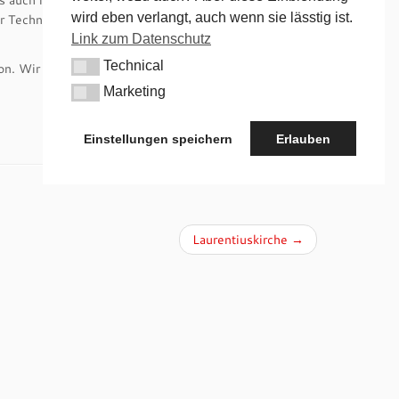
 auch in freier Natur Menschen mit einem Drang gibt,
wird eben verlangt, auch wenn sie lässtig ist.
r Technik im 3. Jahrtausend. Warum nicht auch Hilfe
Link zum Datenschutz
Technical
ion. Wir kümmern uns zeitnah um Reparatur.
Technical
Marketing
Marketing
Einstellungen speichern
Erlauben
Laurentiuskirche
→