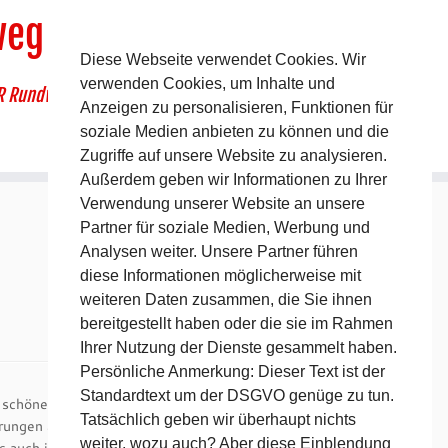
weg
Diese Webseite verwendet Cookies. Wir
verwenden Cookies, um Inhalte und
R Rundwanderweg um Pommelsbrunn
Anzeigen zu personalisieren, Funktionen für
soziale Medien anbieten zu können und die
Zugriffe auf unsere Website zu analysieren.
Außerdem geben wir Informationen zu Ihrer
Verwendung unserer Website an unsere
Partner für soziale Medien, Werbung und
Analysen weiter. Unsere Partner führen
diese Informationen möglicherweise mit
weiteren Daten zusammen, die Sie ihnen
bereitgestellt haben oder die sie im Rahmen
Ihrer Nutzung der Dienste gesammelt haben.
Persönliche Anmerkung: Dieser Text ist der
Standardtext um der DSGVO genüge zu tun.
 schöne Landschaft laufen und es nicht abkönnen, dass
Tatsächlich geben wir überhaupt nichts
rungen auf der „Nordkette“ gesehen, die mit Präzision
weiter, wozu auch? Aber diese Einblendung