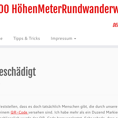
00 HöhenMeterRundwander
DE
ie
Tipps & Tricks
Impressum
eschädigt
ststellen, dass es doch tatsächlich Menschen gibt, die durch unsere
 einem
QR-Code
versehen sind. Ich habe mehr als ein Duzend Markie