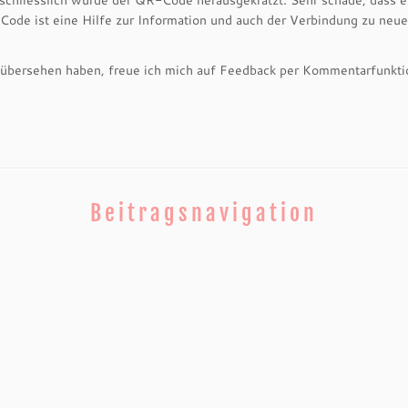
chliesslich wurde der QR-Code herausgekratzt. Sehr schade, dass es
Code ist eine Hilfe zur Information und auch der Verbindung zu neue
ng übersehen haben, freue ich mich auf Feedback per Kommentarfunkt
Beitragsnavigation