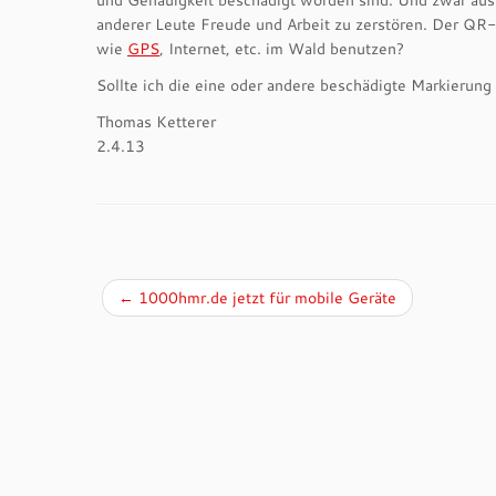
und Genauigkeit beschädigt worden sind. Und zwar auss
anderer Leute Freude und Arbeit zu zerstören. Der QR-
wie
GPS
, Internet, etc. im Wald benutzen?
Sollte ich die eine oder andere beschädigte Markieru
Thomas Ketterer
2.4.13
←
1000hmr.de jetzt für mobile Geräte