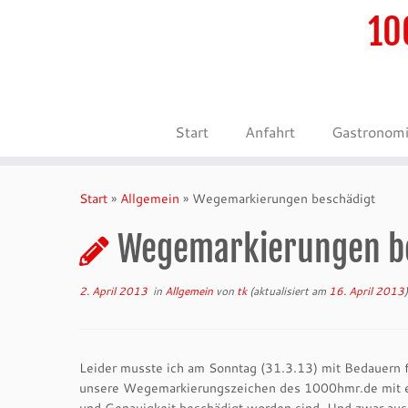
10
Start
Anfahrt
Gastronom
Zum
Inhalt
Start
»
Allgemein
»
Wegemarkierungen beschädigt
springen
Wegemarkierungen b
2. April 2013
in
Allgemein
von
tk
(aktualisiert am
16. April 2013
)
Leider musste ich am Sonntag (31.3.13) mit Bedauern fe
unsere Wegemarkierungszeichen des 1000hmr.de mit