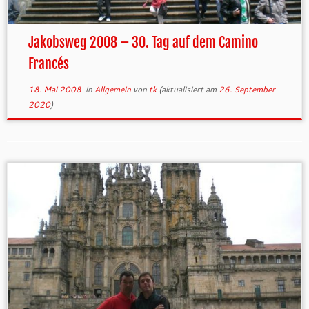
Jakobsweg 2008 – 30. Tag auf dem Camino
Francés
18. Mai 2008
in
Allgemein
von
tk
(aktualisiert am
26. September
2020
)