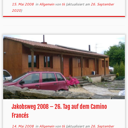
15. Mai 2008
in
Allgemein
von
tk
(aktualisiert am
26. September
2020
)
Jakobsweg 2008 – 26. Tag auf dem Camino
Francés
14. Mai 2008
in
Allgemein
von
tk
(aktualisiert am
26. September