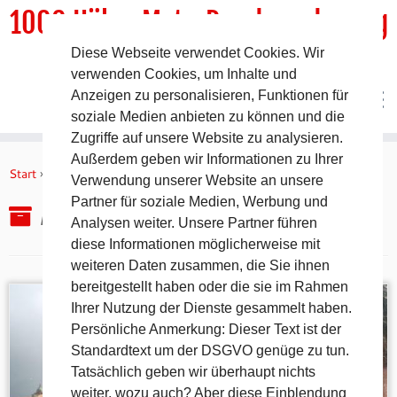
1000 HöhenMeterRundwanderweg
Diese Webseite verwendet Cookies. Wir
DER Rundwanderweg um Pommelsbrunn
verwenden Cookies, um Inhalte und
Anzeigen zu personalisieren, Funktionen für
soziale Medien anbieten zu können und die
Zugriffe auf unsere Website zu analysieren.
Zum
Außerdem geben wir Informationen zu Ihrer
Inhalt
Start
»
2008
Verwendung unserer Website an unsere
springen
Partner für soziale Medien, Werbung und
Archiv des Jahres:
2008
Analysen weiter. Unsere Partner führen
diese Informationen möglicherweise mit
weiteren Daten zusammen, die Sie ihnen
bereitgestellt haben oder die sie im Rahmen
Ihrer Nutzung der Dienste gesammelt haben.
Persönliche Anmerkung: Dieser Text ist der
Standardtext um der DSGVO genüge zu tun.
Tatsächlich geben wir überhaupt nichts
weiter, wozu auch? Aber diese Einblendung