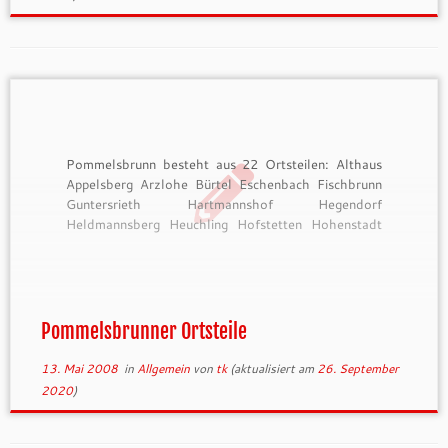
Pommelsbrunn besteht aus 22 Ortsteilen: Althaus
Appelsberg Arzlohe Bürtel Eschenbach Fischbrunn
Guntersrieth Hartmannshof Hegendorf
Heldmannsberg Heuchling Hofstetten Hohenstadt
Hubmersberg Hunas Kleinviehberg Mittelburg
Pommelsbrunn Reckenberg Stallbaum Waizenfeld
Wüllersdorf
Pommelsbrunner Ortsteile
13. Mai 2008
in
Allgemein
von
tk
(aktualisiert am
26. September
2020
)