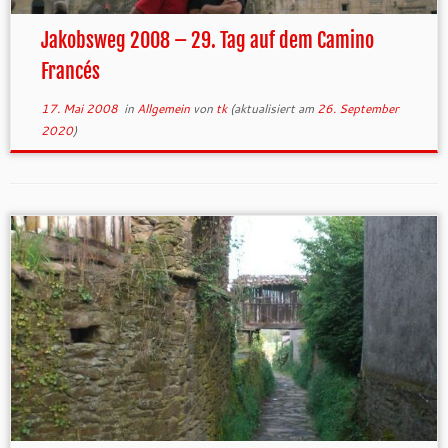
Jakobsweg 2008 – 29. Tag auf dem Camino
Francés
17. Mai 2008
in
Allgemein
von
tk
(aktualisiert am
26. September
2020
)