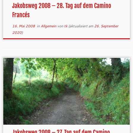
Jakobsweg 2008 – 28. Tag auf dem Camino
Francés
16. Mai 2008
in
Allgemein
von
tk
(aktualisiert am
26. September
2020
)
Jakobsweg 2008 – 27. Tag auf dem Camino