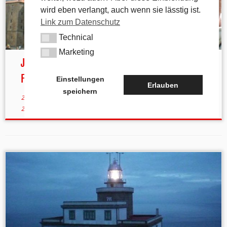
wird eben verlangt, auch wenn sie lässtig ist.
Link zum Datenschutz
Technical
Technical
Marketing
Marketing
Jakobsweg 2008 – 33. Tag auf dem Camino
Francés
Einstellungen
Erlauben
speichern
21. Mai 2008
in
Allgemein
von
tk
(aktualisiert am
26. September
2020
)