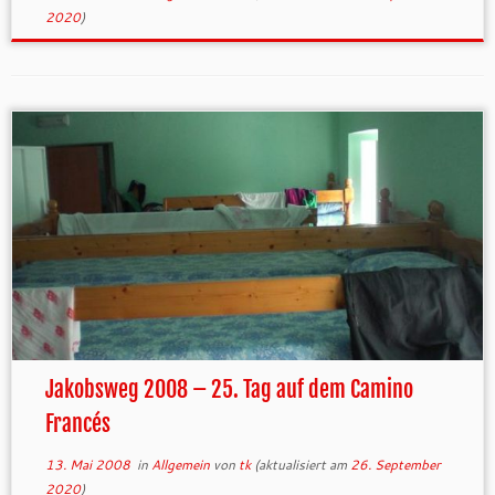
2020
)
Jakobsweg 2008 – 25. Tag auf dem Camino
Francés
13. Mai 2008
in
Allgemein
von
tk
(aktualisiert am
26. September
2020
)