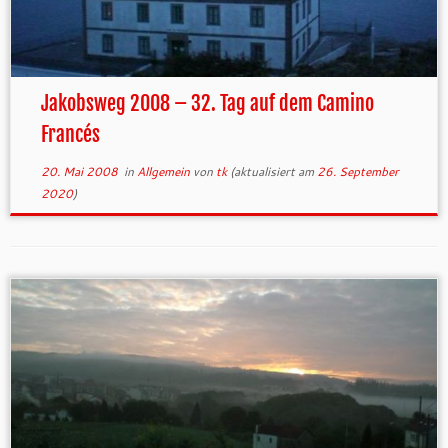
Jakobsweg 2008 – 32. Tag auf dem Camino
Francés
20. Mai 2008
in
Allgemein
von
tk
(aktualisiert am
26. September
2020
)