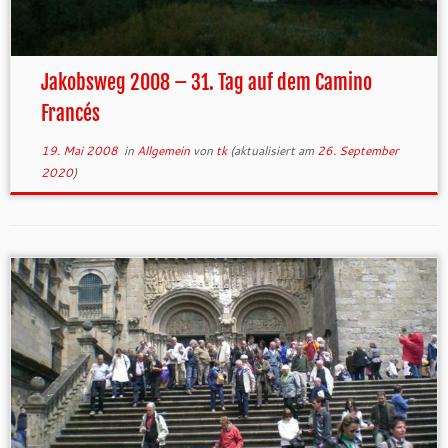
Jakobsweg 2008 – 31. Tag auf dem Camino
Francés
19. Mai 2008
in
Allgemein
von
tk
(aktualisiert am
26. September
2020
)