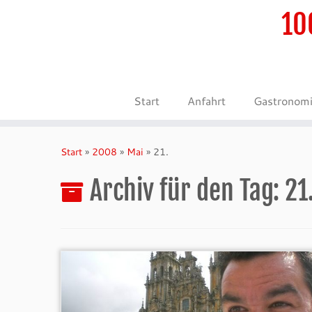
10
Start
Anfahrt
Gastronom
Zum
Inhalt
Start
»
2008
»
Mai
»
21.
springen
Archiv für den Tag:
21