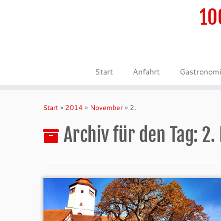
10
Start
Anfahrt
Gastronom
Zum
Inhalt
Start
»
2014
»
November
»
2.
springen
Archiv für den Tag:
2.