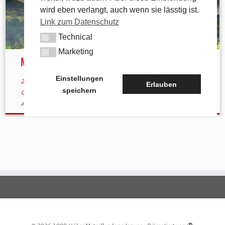
wird eben verlangt, auch wenn sie lässtig ist.
Link zum Datenschutz
Technical
Technical
Marketing
Marketing
Mühlkoppe – Impressionen
Einstellungen
27. April 2018
in
Allgemein
verschlagwortet
Abends
/
April
/
Erlauben
speichern
Geißkirche
/
Höfen
/
Hohenstadt
/
Mühlkoppe
von
tk
(aktualisiert
am
30. April 2018
)