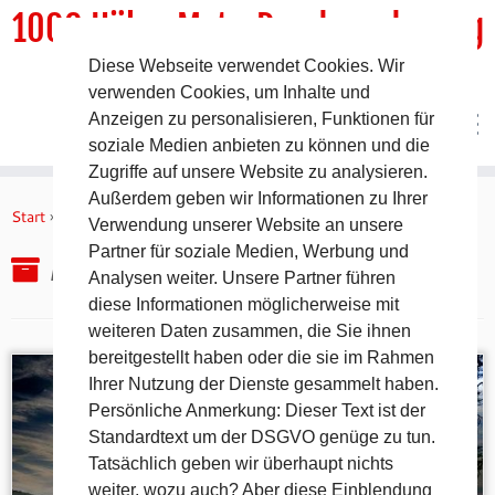
1000 HöhenMeterRundwanderweg
Diese Webseite verwendet Cookies. Wir
DER Rundwanderweg um Pommelsbrunn
verwenden Cookies, um Inhalte und
Anzeigen zu personalisieren, Funktionen für
soziale Medien anbieten zu können und die
Zugriffe auf unsere Website zu analysieren.
Zum
Außerdem geben wir Informationen zu Ihrer
Inhalt
Start
»
2018
»
April
»
27.
Verwendung unserer Website an unsere
springen
Partner für soziale Medien, Werbung und
Archiv für den Tag:
27. April 2018
Analysen weiter. Unsere Partner führen
diese Informationen möglicherweise mit
weiteren Daten zusammen, die Sie ihnen
bereitgestellt haben oder die sie im Rahmen
Ihrer Nutzung der Dienste gesammelt haben.
Persönliche Anmerkung: Dieser Text ist der
Standardtext um der DSGVO genüge zu tun.
Tatsächlich geben wir überhaupt nichts
weiter, wozu auch? Aber diese Einblendung