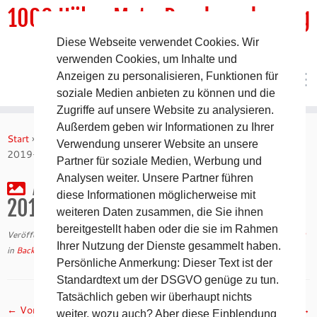
1000 HöhenMeterRundwanderweg
Diese Webseite verwendet Cookies. Wir
DER Rundwanderweg um Pommelsbrunn
verwenden Cookies, um Inhalte und
Anzeigen zu personalisieren, Funktionen für
soziale Medien anbieten zu können und die
Zugriffe auf unsere Website zu analysieren.
Zum
Außerdem geben wir Informationen zu Ihrer
Inhalt
Start
»
Backofenfest in Arzlohe
»
Arzlohe – Backofenfest 2019 –
Verwendung unserer Website an unsere
springen
2019-09-21 17.28.50
Partner für soziale Medien, Werbung und
Analysen weiter. Unsere Partner führen
Arzlohe – Backofenfest 2019 –
diese Informationen möglicherweise mit
2019-09-21 17.28.50
weiteren Daten zusammen, die Sie ihnen
bereitgestellt haben oder die sie im Rahmen
Veröffentlicht am
23. September 2019
mit den Abmessungen
2560 × 1920
Ihrer Nutzung der Dienste gesammelt haben.
in
Backofenfest in Arzlohe
.
Persönliche Anmerkung: Dieser Text ist der
Standardtext um der DSGVO genüge zu tun.
Tatsächlich geben wir überhaupt nichts
← Vorheriges
Nächstes →
weiter, wozu auch? Aber diese Einblendung