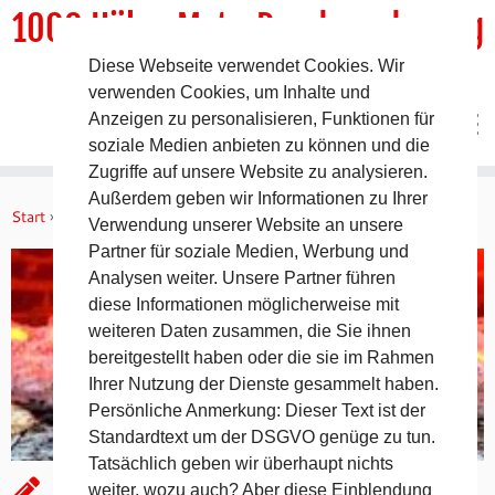
1000 HöhenMeterRundwanderweg
Diese Webseite verwendet Cookies. Wir
DER Rundwanderweg um Pommelsbrunn
verwenden Cookies, um Inhalte und
Anzeigen zu personalisieren, Funktionen für
soziale Medien anbieten zu können und die
Zugriffe auf unsere Website zu analysieren.
Zum
Außerdem geben wir Informationen zu Ihrer
Inhalt
Start
»
Aktuelles
»
Backofenfest in Arzlohe
Verwendung unserer Website an unsere
springen
Partner für soziale Medien, Werbung und
Analysen weiter. Unsere Partner führen
diese Informationen möglicherweise mit
weiteren Daten zusammen, die Sie ihnen
bereitgestellt haben oder die sie im Rahmen
Ihrer Nutzung der Dienste gesammelt haben.
Persönliche Anmerkung: Dieser Text ist der
Standardtext um der DSGVO genüge zu tun.
Tatsächlich geben wir überhaupt nichts
Backofenfest in Arzlohe
weiter, wozu auch? Aber diese Einblendung