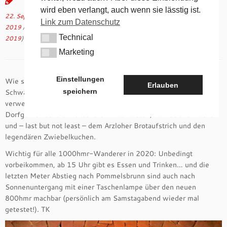
wird eben verlangt, auch wenn sie lässtig ist.
22. September 2019
in
Aktuelles
verschlagwortet
Arzlohe
/
Backofenfest
Link zum Datenschutz
2019
/
Brotkuchen
/
Zwiebelkuchen
von
tk
(aktualisiert am
23. September
Technical
2019
)
Technical
Marketing
Marketing
Einstellungen
Wie soll man das Backofenfest in Arzlohe beschreiben ohne ins
Erlauben
speichern
Schwärmen zu kommen und ohne zuviele Superlative dafür zu
verwenden? Es ist einfach eine grandiose Leistung der
Dorfgemeinschaft mit leckeren Bratwürsten, Kaffee und Kuchen
und – last but not least – dem Arzloher Brotaufstrich und den
legendären Zwiebelkuchen.
Wichtig für alle 1000hmr-Wanderer in 2020: Unbedingt
vorbeikommen, ab 15 Uhr gibt es Essen und Trinken… und die
letzten Meter Abstieg nach Pommelsbrunn sind auch nach
Sonnenuntergang mit einer Taschenlampe über den neuen
800hmr machbar (persönlich am Samstagabend wieder mal
getestet!). TK