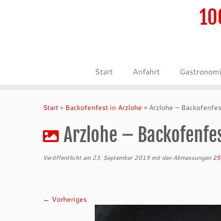
10
Start
Anfahrt
Gastronom
Zum
Inhalt
Start
»
Backofenfest in Arzlohe
»
Arzlohe – Backofenf
springen
Arzlohe – Backofenfe
Veröffentlicht am
23. September 2019
mit den Abmessungen
25
← Vorheriges