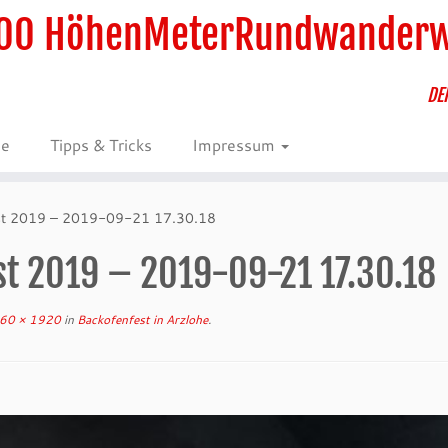
00 HöhenMeterRundwander
DE
ie
Tipps & Tricks
Impressum
est 2019 – 2019-09-21 17.30.18
st 2019 – 2019-09-21 17.30.18
60 × 1920
in
Backofenfest in Arzlohe
.