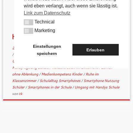
Elternvertretungen und beleuchten verständlich, wie
wird eben verlangt, auch wenn sie lässtig ist.
handyfreie Phasen an Schulen organisiert werden
Link zum Datenschutz
können – mit Praxis-beispielen, Hintergründen und
Technical
einer konkreten Lösung zur sicheren Aufbewahrung
Technical
von Smartphones in einem HandyLocker.
Marketing
Marketing
HandyLocker
Einstellungen
20. Januar 2026
verschlagwortet
Ablenkung durch Smartphones
Erlauben
speichern
/
digitale Ablenkung Kinder
/
Eltern Schule Smartphone
/
Fokus im
Unterricht
/
Handyaufbewahrung Schule
/
handyfreie Phasen
/
Handyregelung Schule
/
Konzentration im Unterricht
/
Lernen
ohne Ablenkung
/
Medienkompetenz Kinder
/
Ruhe im
Klassenzimmer
/
Schulalltag Smartphones
/
Smartphone Nutzung
Schüler
/
Smartphones in der Schule
/
Umgang mit Handys Schule
von
tk