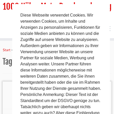
1000 HöhenMeterRundwanderweg
Diese Webseite verwendet Cookies. Wir
DER Rundwanderweg um Pommelsbrunn
verwenden Cookies, um Inhalte und
Anzeigen zu personalisieren, Funktionen für
soziale Medien anbieten zu können und die
Zugriffe auf unsere Website zu analysieren.
Zum
Außerdem geben wir Informationen zu Ihrer
Inhalt
Start
»
Konzentration im Unterricht
Verwendung unserer Website an unsere
springen
Partner für soziale Medien, Werbung und
Tag:
Konzentration im Unterricht
Analysen weiter. Unsere Partner führen
diese Informationen möglicherweise mit
weiteren Daten zusammen, die Sie ihnen
bereitgestellt haben oder die sie im Rahmen
Ihrer Nutzung der Dienste gesammelt haben.
Persönliche Anmerkung: Dieser Text ist der
Standardtext um der DSGVO genüge zu tun.
Laden Sie hier ein kompaktes Informations-PDF
Tatsächlich geben wir überhaupt nichts
zum Thema Smartphones im Schulalltag herunter.
weiter, wozu auch? Aber diese Einblendung
Die Unterlagen richten sich an Eltern und