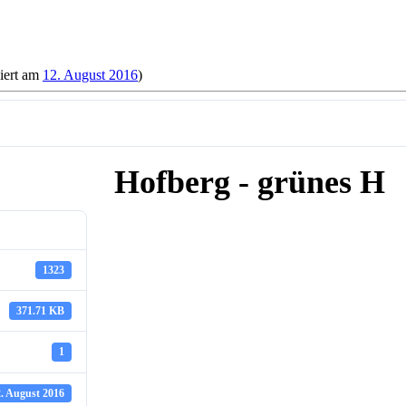
siert am
12. August 2016
)
Hofberg - grünes H
1323
371.71 KB
1
2. August 2016