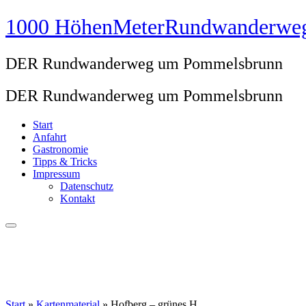
Zum
1000 HöhenMeterRundwanderwe
Inhalt
springen
DER Rundwanderweg um Pommelsbrunn
DER Rundwanderweg um Pommelsbrunn
Start
Anfahrt
Gastronomie
Tipps & Tricks
Impressum
Datenschutz
Kontakt
Start
»
Kartenmaterial
»
Hofberg – grünes H