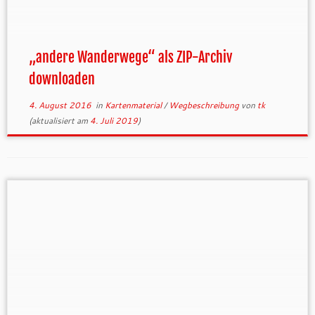
atemberaubende Blicke ins Pegnitz- und
Högenbachtal bieten. Eschenbacher und
Hohenstädter Geißkirche, Leitelsberg und
Zankelstein, Dom und Mühlkoppe überragen die
„andere Wanderwege“ als ZIP-Archiv
reich gegliederte Landschaft, die von […]
downloaden
4. August 2016
in
Kartenmaterial
/
Wegbeschreibung
von
tk
(aktualisiert am
4. Juli 2019
)