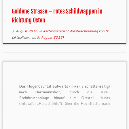
Goldene Strasse – rotes Schildwappen in
Richtung Osten
3. August 2016
in
Kartenmaterial
/
Wegbeschreibung
von
tk
(aktualisiert am
9. August 2018
)
Das Högenbachtal aufwärts (links- / schattenseitig)
nach Hartmannshof, durch die Jura-
Steinbruchanlage hinauf zum Ortsteil Hunas
(Infotafel „Hunashöhle“), über die Hochfläche nach
Deinsdorf. Zurück über die Höhenkette „Moosberg“
565m, Herrnberg“ 580m und „Hofberg“ 569m nach
Pommelsbrunn. Routenbeschreibung: In
Pommelsbrunn vom Kirchplatz mit rot 1 (zusammen