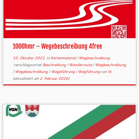
1000hmr – Wegebeschreibung 4free
10. Oktober 2022
in
Kartenmaterial
/
Wegbeschreibung
verschlagwortet
Beschreibung
/
Wanderroute
/
Wegbeschreibung
/
Wegebeschreibung
/
Wegeführung
/
Wegführung
von
tk
(aktualisiert am
2. Februar 2026
)