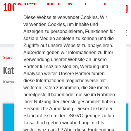
1000 HöhenMeterRundwanderweg
Diese Webseite verwendet Cookies. Wir
DER Rundwanderweg um Pommelsbrunn
verwenden Cookies, um Inhalte und
Anzeigen zu personalisieren, Funktionen für
soziale Medien anbieten zu können und die
Zugriffe auf unsere Website zu analysieren.
Zum
Außerdem geben wir Informationen zu Ihrer
Inhalt
Start
»
Kartenmaterial
Verwendung unserer Website an unsere
springen
Partner für soziale Medien, Werbung und
Kategorie:
Kartenmaterial
Analysen weiter. Unsere Partner führen
diese Informationen möglicherweise mit
Kartenmaterial, Wanderkarten, Karten, Streckenkarten
weiteren Daten zusammen, die Sie ihnen
bereitgestellt haben oder die sie im Rahmen
Ihrer Nutzung der Dienste gesammelt haben.
Persönliche Anmerkung: Dieser Text ist der
Standardtext um der DSGVO genüge zu tun.
Tatsächlich geben wir überhaupt nichts
weiter, wozu auch? Aber diese Einblendung