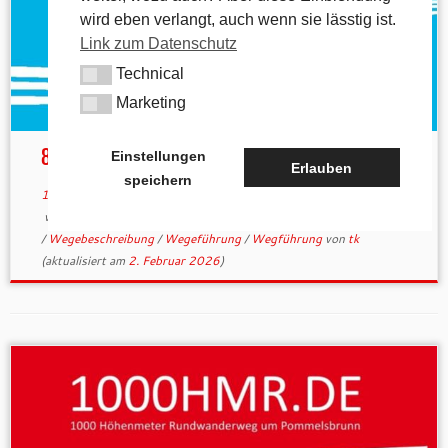
wird eben verlangt, auch wenn sie lässtig ist.
Link zum Datenschutz
Technical
Technical
Marketing
Marketing
800hmr – Wegebeschreibung 4free
Einstellungen
Erlauben
speichern
10. Oktober 2022
in
Kartenmaterial
/
Wegbeschreibung
verschlagwortet
Beschreibung
/
Wanderroute
/
Wegbeschreibung
/
Wegebeschreibung
/
Wegeführung
/
Wegführung
von
tk
(aktualisiert am
2. Februar 2026
)