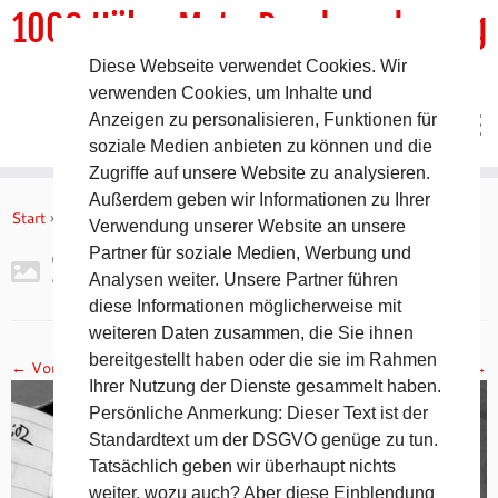
1000 HöhenMeterRundwanderweg
Diese Webseite verwendet Cookies. Wir
DER Rundwanderweg um Pommelsbrunn
verwenden Cookies, um Inhalte und
Anzeigen zu personalisieren, Funktionen für
soziale Medien anbieten zu können und die
Zugriffe auf unsere Website zu analysieren.
Zum
Außerdem geben wir Informationen zu Ihrer
Inhalt
Start
»
Gipfelbuch Ruine Lichtenstein
»
2017-11-05 19.10.04
Verwendung unserer Website an unsere
springen
Partner für soziale Medien, Werbung und
2017-11-05 19.10.04
Analysen weiter. Unsere Partner führen
diese Informationen möglicherweise mit
weiteren Daten zusammen, die Sie ihnen
bereitgestellt haben oder die sie im Rahmen
← Vorheriges
Nächstes →
Ihrer Nutzung der Dienste gesammelt haben.
Persönliche Anmerkung: Dieser Text ist der
Standardtext um der DSGVO genüge zu tun.
Tatsächlich geben wir überhaupt nichts
weiter, wozu auch? Aber diese Einblendung