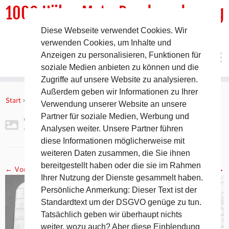
1000 HöhenMeterRundwanderweg
Diese Webseite verwendet Cookies. Wir
DER Rundwanderweg um Pommelsbrunn
verwenden Cookies, um Inhalte und
Anzeigen zu personalisieren, Funktionen für
soziale Medien anbieten zu können und die
Zugriffe auf unsere Website zu analysieren.
Zum
Außerdem geben wir Informationen zu Ihrer
Inhalt
Start
»
Gipfelbuch Ruine Lichtenstein
»
2017-11-05 19.10.10
Verwendung unserer Website an unsere
springen
Partner für soziale Medien, Werbung und
2017-11-05 19.10.10
Analysen weiter. Unsere Partner führen
diese Informationen möglicherweise mit
weiteren Daten zusammen, die Sie ihnen
bereitgestellt haben oder die sie im Rahmen
← Vorheriges
Nächstes →
Ihrer Nutzung der Dienste gesammelt haben.
Persönliche Anmerkung: Dieser Text ist der
Standardtext um der DSGVO genüge zu tun.
Tatsächlich geben wir überhaupt nichts
weiter, wozu auch? Aber diese Einblendung