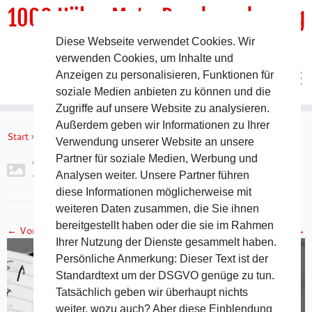
1000 HöhenMeterRundwanderweg
Diese Webseite verwendet Cookies. Wir
DER Rundwanderweg um Pommelsbrunn
verwenden Cookies, um Inhalte und
Anzeigen zu personalisieren, Funktionen für
soziale Medien anbieten zu können und die
Zugriffe auf unsere Website zu analysieren.
Zum
Außerdem geben wir Informationen zu Ihrer
Inhalt
Start
»
Gipfelbuch Ruine Lichtenstein
»
2017-11-05 19.10.18
Verwendung unserer Website an unsere
springen
Partner für soziale Medien, Werbung und
2017-11-05 19.10.18
Analysen weiter. Unsere Partner führen
diese Informationen möglicherweise mit
weiteren Daten zusammen, die Sie ihnen
bereitgestellt haben oder die sie im Rahmen
← Vorheriges
Nächstes →
Ihrer Nutzung der Dienste gesammelt haben.
Persönliche Anmerkung: Dieser Text ist der
Standardtext um der DSGVO genüge zu tun.
Tatsächlich geben wir überhaupt nichts
weiter, wozu auch? Aber diese Einblendung