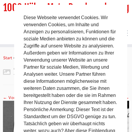
1000 HöhenMeterRundwanderweg
Diese Webseite verwendet Cookies. Wir
DER Rundwanderweg um Pommelsbrunn
verwenden Cookies, um Inhalte und
Anzeigen zu personalisieren, Funktionen für
soziale Medien anbieten zu können und die
Zugriffe auf unsere Website zu analysieren.
Zum
Außerdem geben wir Informationen zu Ihrer
Inhalt
Start
»
Gipfelbuch Ruine Lichtenstein
»
2017-11-05 19.15.42
Verwendung unserer Website an unsere
springen
Partner für soziale Medien, Werbung und
2017-11-05 19.15.42
Analysen weiter. Unsere Partner führen
diese Informationen möglicherweise mit
weiteren Daten zusammen, die Sie ihnen
bereitgestellt haben oder die sie im Rahmen
← Vorheriges
Nächstes →
Ihrer Nutzung der Dienste gesammelt haben.
Persönliche Anmerkung: Dieser Text ist der
Standardtext um der DSGVO genüge zu tun.
Tatsächlich geben wir überhaupt nichts
weiter, wozu auch? Aber diese Einblendung