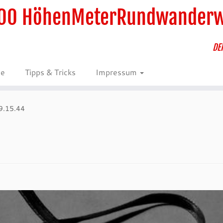
00 HöhenMeterRundwander
DE
ie
Tipps & Tricks
Impressum
9.15.44