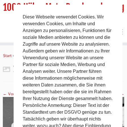
1000 HöhenMeterRundwanderweg
Diese Webseite verwendet Cookies. Wir
DER Rundwanderweg um Pommelsbrunn
verwenden Cookies, um Inhalte und
Anzeigen zu personalisieren, Funktionen für
soziale Medien anbieten zu können und die
Zugriffe auf unsere Website zu analysieren.
Zum
Außerdem geben wir Informationen zu Ihrer
Inhalt
Start
»
Gipfelbuch Ruine Lichtenstein
»
2017-11-05 19.16.54
Verwendung unserer Website an unsere
springen
Partner für soziale Medien, Werbung und
2017-11-05 19.16.54
Analysen weiter. Unsere Partner führen
diese Informationen möglicherweise mit
weiteren Daten zusammen, die Sie ihnen
bereitgestellt haben oder die sie im Rahmen
← Vorheriges
Nächstes →
Ihrer Nutzung der Dienste gesammelt haben.
Persönliche Anmerkung: Dieser Text ist der
Standardtext um der DSGVO genüge zu tun.
Tatsächlich geben wir überhaupt nichts
weiter, wozu auch? Aber diese Einblendung