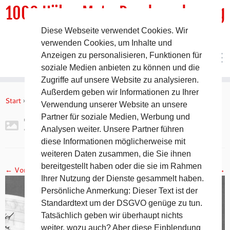
1000 HöhenMeterRundwanderweg
Diese Webseite verwendet Cookies. Wir
DER Rundwanderweg um Pommelsbrunn
verwenden Cookies, um Inhalte und
Anzeigen zu personalisieren, Funktionen für
soziale Medien anbieten zu können und die
Zugriffe auf unsere Website zu analysieren.
Zum
Außerdem geben wir Informationen zu Ihrer
Inhalt
Start
»
Gipfelbuch Ruine Lichtenstein
»
2017-11-05 19.16.57
Verwendung unserer Website an unsere
springen
Partner für soziale Medien, Werbung und
2017-11-05 19.16.57
Analysen weiter. Unsere Partner führen
diese Informationen möglicherweise mit
weiteren Daten zusammen, die Sie ihnen
bereitgestellt haben oder die sie im Rahmen
← Vorheriges
Nächstes →
Ihrer Nutzung der Dienste gesammelt haben.
Persönliche Anmerkung: Dieser Text ist der
Standardtext um der DSGVO genüge zu tun.
Tatsächlich geben wir überhaupt nichts
weiter, wozu auch? Aber diese Einblendung