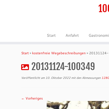
10
Start
Anfahrt
Gastronom
Zum
Inhalt
Start
»
kostenfreie Wegebeschreibungen
»
20131124-
springen
20131124-100349
Veröffentlicht am
10. Oktober 2022
mit den Abmessungen
1280
← Vorheriges