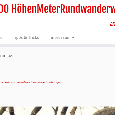
00 HöhenMeterRundwander
DE
ie
Tipps & Tricks
Impressum
100349
 × 960
in
kostenfreie Wegebeschreibungen
.