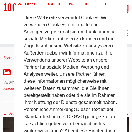
1000 HöhenMeterRundwanderweg
Diese Webseite verwendet Cookies. Wir
DER Rundwanderweg um Pommelsbrunn
verwenden Cookies, um Inhalte und
Anzeigen zu personalisieren, Funktionen für
soziale Medien anbieten zu können und die
Zugriffe auf unsere Website zu analysieren.
Zum
Außerdem geben wir Informationen zu Ihrer
Inhalt
Start
»
kostenfreie Wegebeschreibungen
»
20140315-200003
Verwendung unserer Website an unsere
springen
Partner für soziale Medien, Werbung und
20140315-200003
Analysen weiter. Unsere Partner führen
diese Informationen möglicherweise mit
Veröffentlicht am
10. Oktober 2022
mit den Abmessungen
1200 × 1200
in
weiteren Daten zusammen, die Sie ihnen
kostenfreie Wegebeschreibungen
.
bereitgestellt haben oder die sie im Rahmen
Ihrer Nutzung der Dienste gesammelt haben.
Persönliche Anmerkung: Dieser Text ist der
← Vorheriges
Nächstes →
Standardtext um der DSGVO genüge zu tun.
Tatsächlich geben wir überhaupt nichts
weiter, wozu auch? Aber diese Einblendung