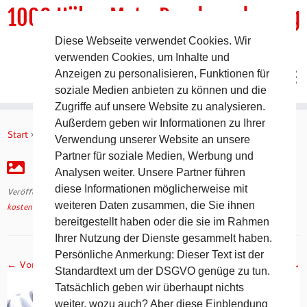
1000 HöhenMeterRundwanderweg
Diese Webseite verwendet Cookies. Wir
DER Rundwanderweg um Pommelsbrunn
verwenden Cookies, um Inhalte und
Anzeigen zu personalisieren, Funktionen für
soziale Medien anbieten zu können und die
Zugriffe auf unsere Website zu analysieren.
Zum
Außerdem geben wir Informationen zu Ihrer
Inhalt
Start
»
kostenfreie Wegebeschreibungen
»
IMG_3444
Verwendung unserer Website an unsere
springen
Partner für soziale Medien, Werbung und
IMG_3444
Analysen weiter. Unsere Partner führen
diese Informationen möglicherweise mit
Veröffentlicht am
10. Oktober 2022
mit den Abmessungen
1280 × 960
in
weiteren Daten zusammen, die Sie ihnen
kostenfreie Wegebeschreibungen
.
bereitgestellt haben oder die sie im Rahmen
Ihrer Nutzung der Dienste gesammelt haben.
Persönliche Anmerkung: Dieser Text ist der
← Vorheriges
Nächstes →
Standardtext um der DSGVO genüge zu tun.
Tatsächlich geben wir überhaupt nichts
weiter, wozu auch? Aber diese Einblendung