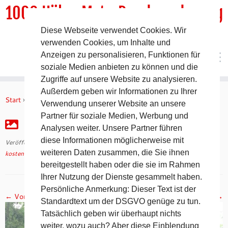
1000 HöhenMeterRundwanderweg
Diese Webseite verwendet Cookies. Wir
DER Rundwanderweg um Pommelsbrunn
verwenden Cookies, um Inhalte und
Anzeigen zu personalisieren, Funktionen für
soziale Medien anbieten zu können und die
Zugriffe auf unsere Website zu analysieren.
Zum
Außerdem geben wir Informationen zu Ihrer
Inhalt
Start
»
kostenfreie Wegebeschreibungen
»
IMG_3457
Verwendung unserer Website an unsere
springen
Partner für soziale Medien, Werbung und
IMG_3457
Analysen weiter. Unsere Partner führen
diese Informationen möglicherweise mit
Veröffentlicht am
10. Oktober 2022
mit den Abmessungen
1280 × 960
in
weiteren Daten zusammen, die Sie ihnen
kostenfreie Wegebeschreibungen
.
bereitgestellt haben oder die sie im Rahmen
Ihrer Nutzung der Dienste gesammelt haben.
Persönliche Anmerkung: Dieser Text ist der
← Vorheriges
Nächstes →
Standardtext um der DSGVO genüge zu tun.
Tatsächlich geben wir überhaupt nichts
weiter, wozu auch? Aber diese Einblendung