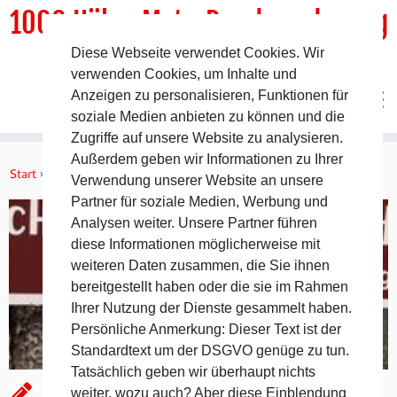
1000 HöhenMeterRundwanderweg
Diese Webseite verwendet Cookies. Wir
DER Rundwanderweg um Pommelsbrunn
verwenden Cookies, um Inhalte und
Anzeigen zu personalisieren, Funktionen für
soziale Medien anbieten zu können und die
Zugriffe auf unsere Website zu analysieren.
Zum
Außerdem geben wir Informationen zu Ihrer
Inhalt
Start
»
Geographisches
»
Hochberg – Spurensuche in der Neuzeit
Verwendung unserer Website an unsere
springen
Partner für soziale Medien, Werbung und
Analysen weiter. Unsere Partner führen
diese Informationen möglicherweise mit
weiteren Daten zusammen, die Sie ihnen
bereitgestellt haben oder die sie im Rahmen
Ihrer Nutzung der Dienste gesammelt haben.
Persönliche Anmerkung: Dieser Text ist der
Standardtext um der DSGVO genüge zu tun.
Tatsächlich geben wir überhaupt nichts
Hochberg – Spurensuche in der
weiter, wozu auch? Aber diese Einblendung