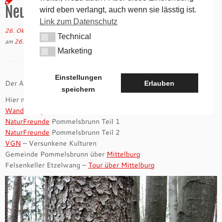
Neuzeit
wird eben verlangt, auch wenn sie lässtig ist.
Link zum Datenschutz
26. Oktober 2017
in
Geographisches
/
Geschichtliches
von
tk
(aktualisiert
Technical
Technical
am
26. September 2020
)
Marketing
Marketing
Einstellungen
Der Archäologische Rundweg um den Hochberg bei Mittelburg
Erlauben
speichern
Hier noch ein paar Links mehr tiefergehenden Informationen…
Wanderblog Franken
NaturFreunde
Pommelsbrunn Teil 1
NaturFreunde
Pommelsbrunn Teil 2
VGN
– Versunkene Kulturen
Gemeinde Pommelsbrunn über
Mittelburg
Felsenkeller Etzelwang –
Tour über Mittelburg