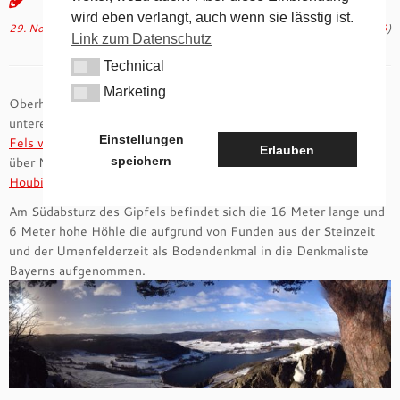
wird eben verlangt, auch wenn sie lässtig ist.
29. November 2015
in
Geographisches
von
tk
(aktualisiert am
31. Juli 2019
)
Link zum Datenschutz
Technical
Technical
Marketing
Marketing
Oberhalb von
Happurg
, in Richtung
Förrenbach
, hoch über dem
unterem Staubecken, findet man eine Karsthöhle – der
Hohle
Einstellungen
Fels von Happurg
. Die nach Süden offene Höhle liegt auf 546 m
Erlauben
speichern
über NN und ist ein Teil der ehemaligen
keltischen Wehranlage
Houbirg
.
Am Südabsturz des Gipfels befindet sich die 16 Meter lange und
6 Meter hohe Höhle die aufgrund von Funden aus der Steinzeit
und der Urnenfelderzeit als Bodendenkmal in die Denkmaliste
Bayerns aufgenommen.