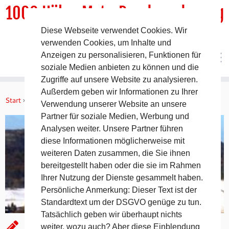
1000 HöhenMeterRundwanderweg
Diese Webseite verwendet Cookies. Wir
DER Rundwanderweg um Pommelsbrunn
verwenden Cookies, um Inhalte und
Anzeigen zu personalisieren, Funktionen für
soziale Medien anbieten zu können und die
Zugriffe auf unsere Website zu analysieren.
Zum
Außerdem geben wir Informationen zu Ihrer
Inhalt
Start
»
Geographisches
»
Hohler Fels von Happurg
Verwendung unserer Website an unsere
springen
Partner für soziale Medien, Werbung und
Analysen weiter. Unsere Partner führen
diese Informationen möglicherweise mit
weiteren Daten zusammen, die Sie ihnen
bereitgestellt haben oder die sie im Rahmen
Ihrer Nutzung der Dienste gesammelt haben.
Persönliche Anmerkung: Dieser Text ist der
Standardtext um der DSGVO genüge zu tun.
Tatsächlich geben wir überhaupt nichts
Hohler Fels von Happurg
weiter, wozu auch? Aber diese Einblendung