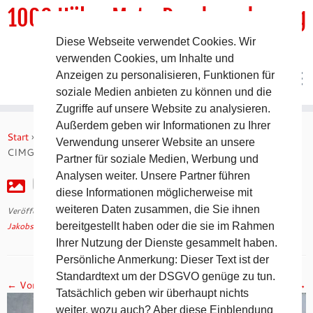
1000 HöhenMeterRundwanderweg
Diese Webseite verwendet Cookies. Wir
DER Rundwanderweg um Pommelsbrunn
verwenden Cookies, um Inhalte und
Anzeigen zu personalisieren, Funktionen für
soziale Medien anbieten zu können und die
Zugriffe auf unsere Website zu analysieren.
Zum
Außerdem geben wir Informationen zu Ihrer
Inhalt
Start
»
Jakobsweg 2008 – 14. Tag auf dem Camino Francés
»
Verwendung unserer Website an unsere
springen
CIMG2654
Partner für soziale Medien, Werbung und
Analysen weiter. Unsere Partner führen
CIMG2654
diese Informationen möglicherweise mit
weiteren Daten zusammen, die Sie ihnen
Veröffentlicht am
30. April 2018
mit den Abmessungen
1024 × 768
in
Jakobsweg 2008 – 14. Tag auf dem Camino Francés
bereitgestellt haben oder die sie im Rahmen
.
Ihrer Nutzung der Dienste gesammelt haben.
Persönliche Anmerkung: Dieser Text ist der
Standardtext um der DSGVO genüge zu tun.
← Vorheriges
Nächstes →
Tatsächlich geben wir überhaupt nichts
weiter, wozu auch? Aber diese Einblendung