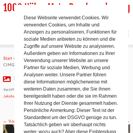
1000 HöhenMeterRundwanderweg
Diese Webseite verwendet Cookies. Wir
DER Rundwanderweg um Pommelsbrunn
verwenden Cookies, um Inhalte und
Anzeigen zu personalisieren, Funktionen für
soziale Medien anbieten zu können und die
Zugriffe auf unsere Website zu analysieren.
Zum
Außerdem geben wir Informationen zu Ihrer
Inhalt
Start
»
Jakobsweg 2008 – 14. Tag auf dem Camino Francés
»
Verwendung unserer Website an unsere
springen
CIMG2655
Partner für soziale Medien, Werbung und
Analysen weiter. Unsere Partner führen
CIMG2655
diese Informationen möglicherweise mit
weiteren Daten zusammen, die Sie ihnen
Veröffentlicht am
30. April 2018
mit den Abmessungen
1024 × 768
in
Jakobsweg 2008 – 14. Tag auf dem Camino Francés
bereitgestellt haben oder die sie im Rahmen
.
Ihrer Nutzung der Dienste gesammelt haben.
Persönliche Anmerkung: Dieser Text ist der
Standardtext um der DSGVO genüge zu tun.
← Vorheriges
Nächstes →
Tatsächlich geben wir überhaupt nichts
weiter, wozu auch? Aber diese Einblendung