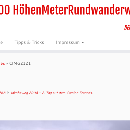
00 HöhenMeterRundwander
DE
ie
Tipps & Tricks
Impressum
cés
»
CIMG2121
768
in
Jakobsweg 2008 – 2. Tag auf dem Camino Francés
.