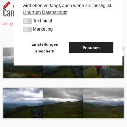
Jakobsweg 2008 – 2. Tag auf dem
wird eben verlangt, auch wenn sie lässtig ist.
Camino Francés
Link zum Datenschutz
Technical
Technical
20. April 2008
in
Allgemein
von
tk
(aktualisiert am
26. September 2020
)
Marketing
Marketing
Einstellungen
Erlauben
speichern