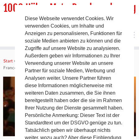
1000 HöhenMeterRundwanderweg
Diese Webseite verwendet Cookies. Wir
DER Rundwanderweg um Pommelsbrunn
verwenden Cookies, um Inhalte und
Anzeigen zu personalisieren, Funktionen für
soziale Medien anbieten zu können und die
Zugriffe auf unsere Website zu analysieren.
Zum
Außerdem geben wir Informationen zu Ihrer
Inhalt
Start
»
Allgemein
»
Jakobsweg 2008 – 2. Tag auf dem Camino
Verwendung unserer Website an unsere
springen
Francés
Partner für soziale Medien, Werbung und
Analysen weiter. Unsere Partner führen
diese Informationen möglicherweise mit
weiteren Daten zusammen, die Sie ihnen
bereitgestellt haben oder die sie im Rahmen
Ihrer Nutzung der Dienste gesammelt haben.
Persönliche Anmerkung: Dieser Text ist der
Standardtext um der DSGVO genüge zu tun.
Tatsächlich geben wir überhaupt nichts
weiter, wozu auch? Aber diese Einblendung