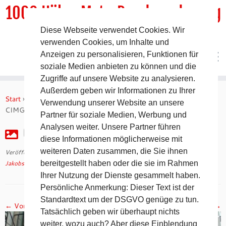
1000 HöhenMeterRundwanderweg
Diese Webseite verwendet Cookies. Wir
DER Rundwanderweg um Pommelsbrunn
verwenden Cookies, um Inhalte und
Anzeigen zu personalisieren, Funktionen für
soziale Medien anbieten zu können und die
Zugriffe auf unsere Website zu analysieren.
Zum
Außerdem geben wir Informationen zu Ihrer
Inhalt
Start
»
Jakobsweg 2008 – 5. Tag auf dem Camino Francés
»
Verwendung unserer Website an unsere
springen
CIMG2247
Partner für soziale Medien, Werbung und
Analysen weiter. Unsere Partner führen
CIMG2247
diese Informationen möglicherweise mit
weiteren Daten zusammen, die Sie ihnen
Veröffentlicht am
30. April 2018
mit den Abmessungen
1024 × 768
in
Jakobsweg 2008 – 5. Tag auf dem Camino Francés
bereitgestellt haben oder die sie im Rahmen
.
Ihrer Nutzung der Dienste gesammelt haben.
Persönliche Anmerkung: Dieser Text ist der
Standardtext um der DSGVO genüge zu tun.
← Vorheriges
Nächstes →
Tatsächlich geben wir überhaupt nichts
weiter, wozu auch? Aber diese Einblendung