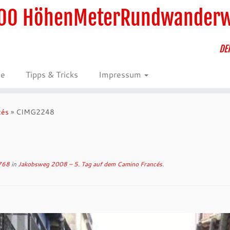
00 HöhenMeterRundwander
DE
ie
Tipps & Tricks
Impressum
cés
»
CIMG2248
768
in
Jakobsweg 2008 – 5. Tag auf dem Camino Francés
.