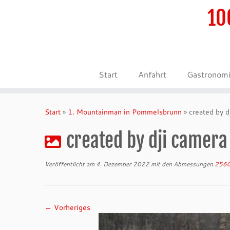
10
Start
Anfahrt
Gastronom
Zum
Inhalt
Start
»
1. Mountainman in Pommelsbrunn
»
created by d
springen
created by dji camera
Veröffentlicht am
4. Dezember 2022
mit den Abmessungen
2560
← Vorheriges