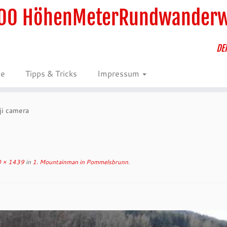
00 HöhenMeterRundwander
DE
ie
Tipps & Tricks
Impressum
ji camera
 × 1439
in
1. Mountainman in Pommelsbrunn
.