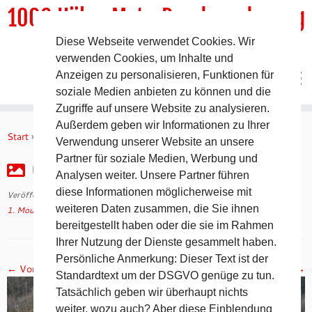
1000 HöhenMeterRundwanderweg
Diese Webseite verwendet Cookies. Wir
DER Rundwanderweg um Pommelsbrunn
verwenden Cookies, um Inhalte und
Anzeigen zu personalisieren, Funktionen für
soziale Medien anbieten zu können und die
Zugriffe auf unsere Website zu analysieren.
Zum
Außerdem geben wir Informationen zu Ihrer
Inhalt
Start
»
1. Mountainman in Pommelsbrunn
»
created by dji camera
Verwendung unserer Website an unsere
springen
Partner für soziale Medien, Werbung und
created by dji camera
Analysen weiter. Unsere Partner führen
diese Informationen möglicherweise mit
Veröffentlicht am
4. Dezember 2022
mit den Abmessungen
2560 × 1439
in
weiteren Daten zusammen, die Sie ihnen
1. Mountainman in Pommelsbrunn
.
bereitgestellt haben oder die sie im Rahmen
Ihrer Nutzung der Dienste gesammelt haben.
Persönliche Anmerkung: Dieser Text ist der
← Vorheriges
Nächstes →
Standardtext um der DSGVO genüge zu tun.
Tatsächlich geben wir überhaupt nichts
weiter, wozu auch? Aber diese Einblendung